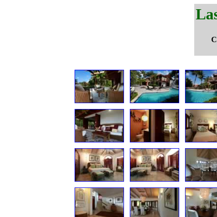
Las
C