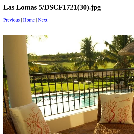
Las Lomas 5/DSCF1721(30).jpg
Previous
|
Home
|
Next