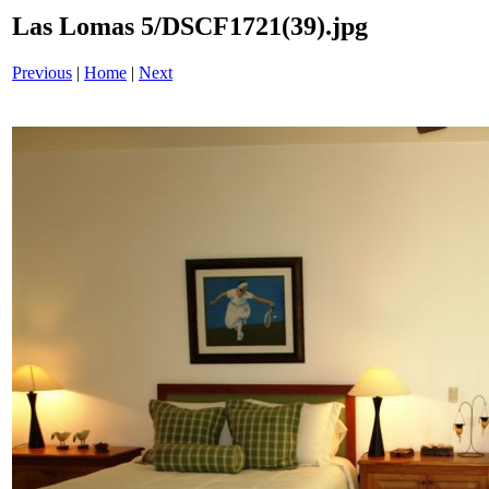
Las Lomas 5/DSCF1721(39).jpg
Previous
|
Home
|
Next