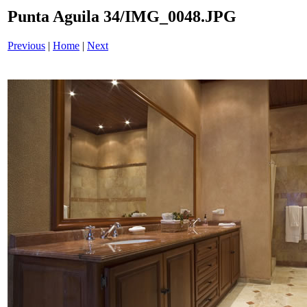
Punta Aguila 34/IMG_0048.JPG
Previous
|
Home
|
Next