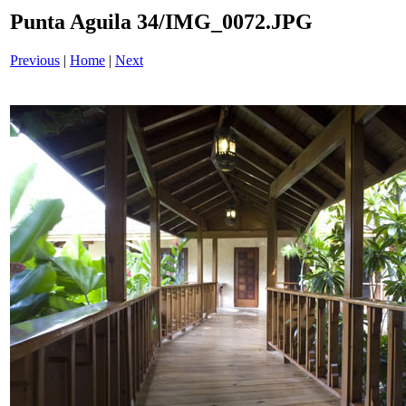
Punta Aguila 34/IMG_0072.JPG
Previous
|
Home
|
Next