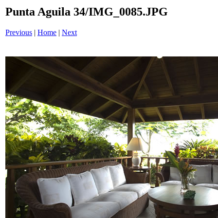
Punta Aguila 34/IMG_0085.JPG
Previous
|
Home
|
Next