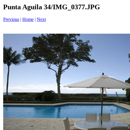
Punta Aguila 34/IMG_0377.JPG
Previous
|
Home
|
Next