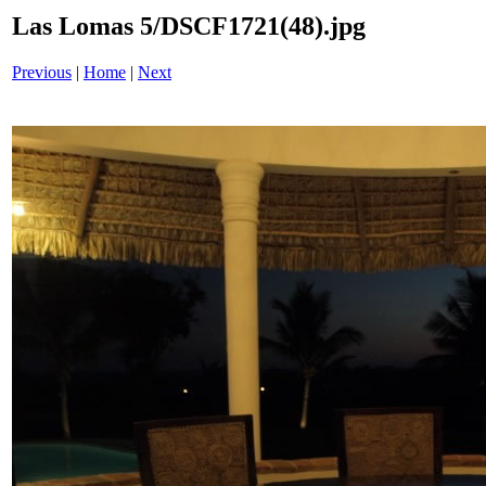
Las Lomas 5/DSCF1721(48).jpg
Previous
|
Home
|
Next