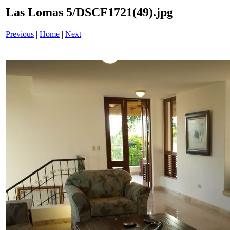
Las Lomas 5/DSCF1721(49).jpg
Previous
|
Home
|
Next